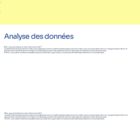
Analyse des données
Êtes-vous animé par un sens de la curiosité ?
Le certificat d'analyse de données vous préparera à une nouvelle carrière axée sur les données. Vous vous lancerez dans un voyage d'exploration et
apprendrez à extraire des informations précieuses à partir d'ensembles de données avec les meilleurs outils et ressources.
À la fin, vous serez doté de compétences pour aider les organisations à prendre de meilleures décisions commerciales.
Êtes-vous animé par un sens de la curiosité ?
Le certificat d'analyse de données vous préparera à une nouvelle carrière axée sur les données. Vous vous lancerez dans un voyage d'exploration et
apprendrez à extraire des informations précieuses à partir d'ensembles de données avec les meilleurs outils et ressources.
À la fin, vous serez doté de compétences pour aider les organisations à prendre de meilleures décisions commerciales.