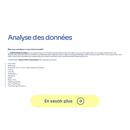
Analyse des données
Êtes-vous animé par un sens de la curiosité?
Le
certificat Data Analytics
vous préparera à une nouvelle carrière axée sur les données. Vous vous lancerez dans un voyage d'exploration et
apprendrez à extraire des informations précieuses d'ensembles de données à l'aide des meilleurs outils et ressources. À la fin du programme, vous
aurez acquis les compétences nécessaires pour aider les entreprises à prendre de meilleures décisions.
Actuellement
disponible uniquement
dans les pays suivants:
Pays-Bas.
Belgique.
Royaume-Uni: London, Edinburgh & Glasgow
France.
Irlande.
Allemagne.
Espagne.
Italie.
États-Unis.
Amérique latine.
Asie-Pacifique.
Tous les pays africains.
En savoir plus