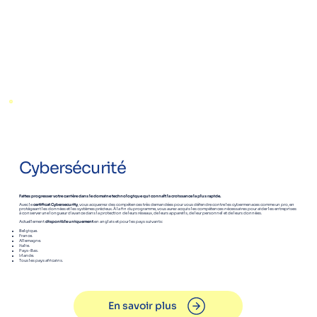
Cybersécurité
Faites progresser votre carrière dans le domaine technologique qui connaît la croissance la plus rapide.
Avec le
certificat Cybersecurity
, vous acquerrez des compétences très demandées pour vous défendre contre les cybermenaces comme un pro, en
protégeant les données et les systèmes précieux. À la fin du programme, vous aurez acquis les compétences nécessaires pour aider les entreprises
à conserver une longueur d'avance dans la protection de leurs réseaux, de leurs appareils, de leur personnel et de leurs données.
Actuellement
disponible uniquement
en anglais et pour les pays suivants:
Belgique.
France.
Allemagne.
Italie.
Pays-Bas.
Irlande.
Tous les pays africains.
En savoir plus