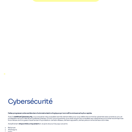
Cybersécurité
Faites progresser votre carrière dans le domaine technologique qui connaît la croissance la plus rapide.
Avec le
certificat Cybersecurity
, vous acquerrez des compétences très demandées pour vous défendre contre les cybermenaces comme un pro, en
protégeant les données et les systèmes précieux. À la fin du programme, vous aurez acquis les compétences nécessaires pour aider les entreprises
à conserver une longueur d'avance dans la protection de leurs réseaux, de leurs appareils, de leur personnel et de leurs données.
Actuellement
disponible uniquement
en anglais et pour les pays suivants:
Belgique.
Allemagne.
Italie.