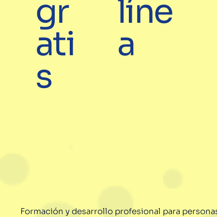
gr
líne
ati
a
s
Formación y desarrollo profesional para persona