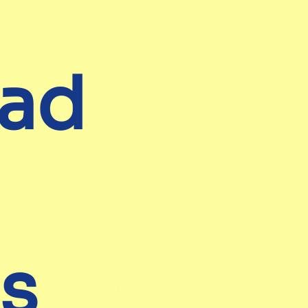
cad
es