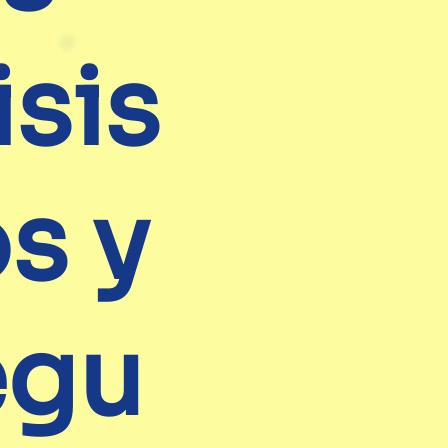
isis
s y
egu